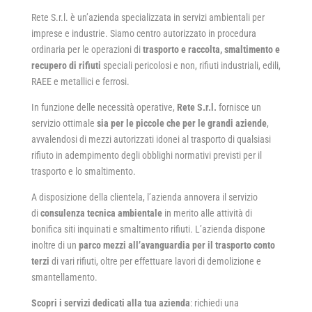
Rete S.r.l. è un’azienda specializzata in servizi ambientali per
imprese e industrie. Siamo centro autorizzato in procedura
ordinaria per le operazioni di
trasporto e raccolta, smaltimento e
recupero di rifiuti
speciali pericolosi e non, rifiuti industriali, edili,
RAEE e metallici e ferrosi.
In funzione delle necessità operative,
Rete S.r.l.
fornisce un
servizio ottimale
sia per le
piccole che per le grandi aziende
,
avvalendosi di mezzi autorizzati idonei al trasporto di qualsiasi
rifiuto in adempimento degli obblighi normativi previsti per il
trasporto e lo smaltimento.
A disposizione della clientela, l’azienda annovera il servizio
di
consulenza tecnica ambientale
in merito alle attività di
bonifica siti inquinati e smaltimento rifiuti. L’azienda dispone
inoltre di un
parco mezzi all’avanguardia
per il trasporto conto
terzi
di vari rifiuti, oltre per effettuare lavori di demolizione e
smantellamento.
Scopri i servizi dedicati alla tua azienda
: richiedi una